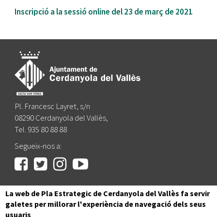
Inscripció a la sessió online del 23 de març de 2021
Pl. Francesc Layret, s/n
08290 Cerdanyola del Vallès,
Tel. 935 80 88 88
Segueix-nos a:
La web de Pla Estrategic de Cerdanyola del Vallès fa servir
|
|
|
|
Inici
Avís legal
Protecció de dades
Mapa del lloc
galetes per millorar l'experiència de navegació dels seus
Accessibilitat
usuaris