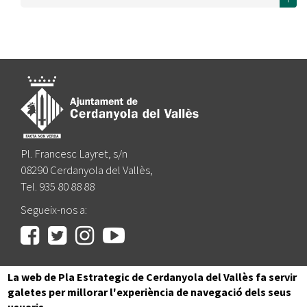
Pl. Francesc Layret, s/n
08290 Cerdanyola del Vallès,
Tel. 935 80 88 88
Segueix-nos a:
La web de Pla Estrategic de Cerdanyola del Vallès fa servir
|
|
|
|
Inici
Avís legal
Protecció de dades
Mapa del lloc
galetes per millorar l'experiència de navegació dels seus
Accessibilitat