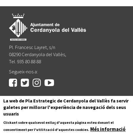
Pl. Francesc Layret, s/n
08290 Cerdanyola del Vallès,
Tel. 935 80 88 88
Segueix-nos a:
La web de Pla Estrategic de Cerdanyola del Vallès fa servir
|
|
|
|
Inici
Avís legal
Protecció de dades
Mapa del lloc
galetes per millorar l'experiència de navegació dels seus
Accessibilitat
usuaris
Clickant sobre qualsevol enllaç d'aquesta pàgina esteu donant el
Més informació
consentiment per l'utilització d'aquestes cookies.